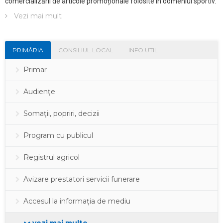
comercializării de articole promoționale folosite în domeniul sportiv.
Vezi mai mult
PRIMĂRIA
CONSILIUL LOCAL
INFO UTIL
Primar
Audienţe
Somaţii, popriri, decizii
Program cu publicul
Registrul agricol
Avizare prestatori servicii funerare
Accesul la informația de mediu
vezi mai multe