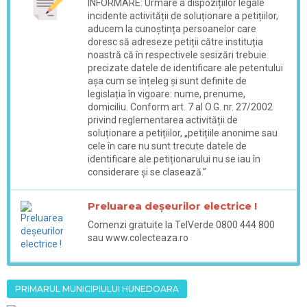
INFORMARE: Urmare a dispozițiilor legale
incidente activității de soluționare a petițiilor,
aducem la cunoștința persoanelor care
doresc să adreseze petiții către instituția
noastră că în respectivele sesizări trebuie
precizate datele de identificare ale petentului
așa cum se înțeleg și sunt definite de
legislația în vigoare: nume, prenume,
domiciliu. Conform art. 7 al O.G. nr. 27/2002
privind reglementarea activității de
soluționare a petițiilor, „petițiile anonime sau
cele în care nu sunt trecute datele de
identificare ale petiționarului nu se iau în
considerare și se clasează.”
Preluarea deșeurilor electrice !
Comenzi gratuite la TelVerde 0800 444 800
sau www.colecteaza.ro
PRIMARUL MUNICIPIULUI HUNEDOARA