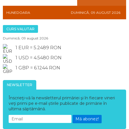
HUNEDOARA
DUMINICĂ, 09 AUGUST 2026
CURS VALUTAR
Duminică, 09 august 2026
1 EUR = 5.2489 RON
1 USD = 4.5480 RON
1 GBP = 6.1244 RON
NEWSLETTER
Înscrieţi-vă la newsletterul primăriei şi în fiecare vineri
veţi primi pe e-mail știrile publicate de primărie în
ultima săptâmână.
Mă abonez!