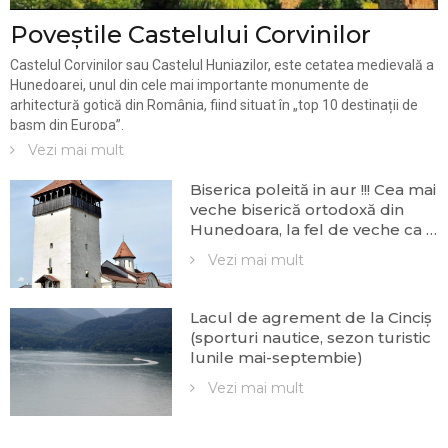
Poveștile Castelului Corvinilor
Castelul Corvinilor sau Castelul Huniazilor, este cetatea medievală a
Hunedoarei, unul din cele mai importante monumente de
arhitectură gotică din România, fiind situat în „top 10 destinații de
basm din Europa”.
Vezi mai mult
Biserica poleită in aur !!! Cea mai
veche biserică ortodoxă din
Hunedoara, la fel de veche ca și
Castelul Corvinilor. Cum au
Vezi mai mult
contribuit sârbii, grecii şi românii
la ridicarea Bisericii “Sfântul
Nicolae”
Lacul de agrement de la Cinciș
(sporturi nautice, sezon turistic
lunile mai-septembie)
Vezi mai mult