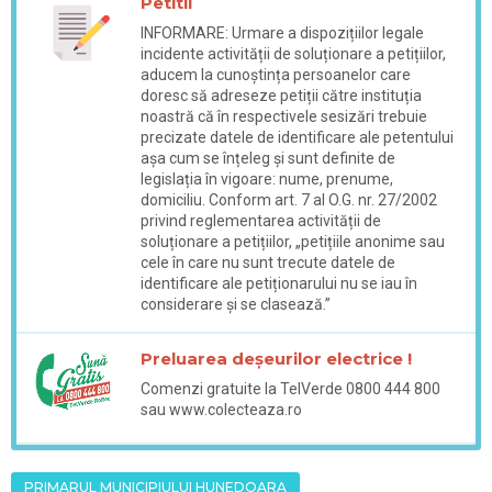
Petitii
INFORMARE: Urmare a dispozițiilor legale
incidente activității de soluționare a petițiilor,
aducem la cunoștința persoanelor care
doresc să adreseze petiții către instituția
noastră că în respectivele sesizări trebuie
precizate datele de identificare ale petentului
așa cum se înțeleg și sunt definite de
legislația în vigoare: nume, prenume,
domiciliu. Conform art. 7 al O.G. nr. 27/2002
privind reglementarea activității de
soluționare a petițiilor, „petițiile anonime sau
cele în care nu sunt trecute datele de
identificare ale petiționarului nu se iau în
considerare și se clasează.”
Preluarea deșeurilor electrice !
Comenzi gratuite la TelVerde 0800 444 800
sau www.colecteaza.ro
PRIMARUL MUNICIPIULUI HUNEDOARA