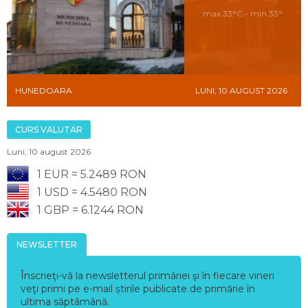
max 33°C - min 33°
HUNEDOARA
LUNI, 10 AUGUST 2026
CURS VALUTAR
Luni, 10 august 2026
1 EUR = 5.2489 RON
1 USD = 4.5480 RON
1 GBP = 6.1244 RON
NEWSLETTER
Înscrieţi-vă la newsletterul primăriei şi în fiecare vineri
veţi primi pe e-mail știrile publicate de primărie în
ultima săptâmână.