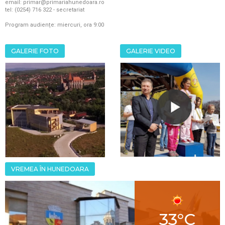
email: primar@primariahunedoara.ro
tel: (0254) 716 322 - secretariat
Program audiențe: miercuri, ora 9:00
GALERIE FOTO
GALERIE VIDEO
VREMEA ÎN HUNEDOARA
33°C