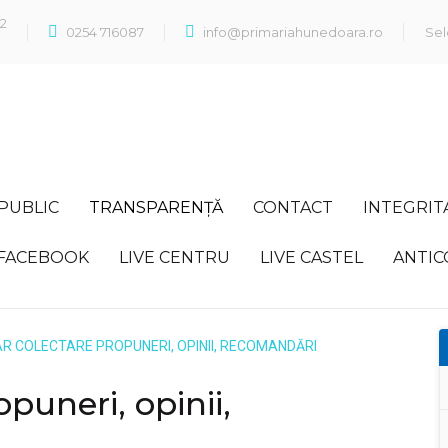
22
0254 716087
info@primariahunedoara.ro
Sel
 PUBLIC
TRANSPARENȚĂ
CONTACT
INTEGRIT
FACEBOOK
LIVE CENTRU
LIVE CASTEL
ANTIC
R COLECTARE PROPUNERI, OPINII, RECOMANDĂRI
puneri, opinii,