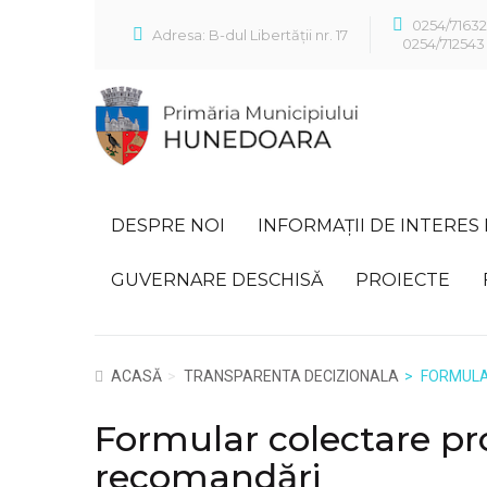
0254/7163
Adresa: B-dul Libertății nr. 17
0254/712543
DESPRE NOI
INFORMAȚII DE INTERES
GUVERNARE DESCHISĂ
PROIECTE
ACASĂ
TRANSPARENTA DECIZIONALA
FORMULA
Formular colectare pro
recomandări