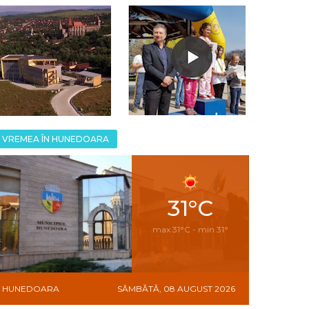
VREMEA ÎN HUNEDOARA
31°C
max 31°C - min 31°
HUNEDOARA
SÂMBĂTĂ, 08 AUGUST 2026