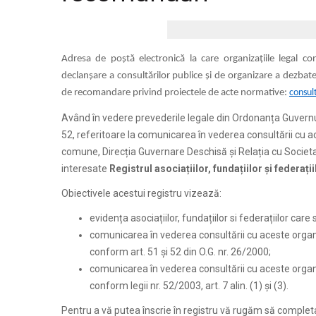
Adresa de poștă electronică la care organizațiile legal co
declanșare a consultărilor publice și de organizare a dezbate
de recomandare privind proiectele de acte normative:
consul
Având în vedere prevederile legale din Ordonanța Guvernului
52, referitoare la comunicarea în vederea consultării cu a
comune, Direcția Guvernare Deschisă și Relația cu Societa
interesate
Registrul asocia
ț
iilor, funda
ț
iilor
ș
i federa
ț
i
Obiectivele acestui registru vizează:
evidența asociațiilor, fundațiilor si federațiilor care
comunicarea în vederea consultării cu aceste organ
conform art. 51 și 52 din O.G. nr. 26/2000;
comunicarea în vederea consultării cu aceste organiza
conform legii nr. 52/2003, art. 7 alin. (1) și (3).
Pentru a vă putea înscrie în registru vă rugăm să completa