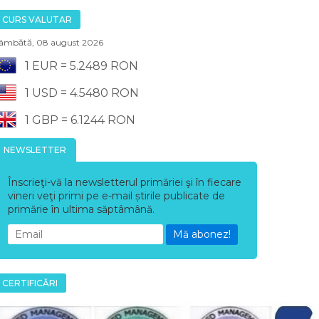
CURS VALUTAR
âmbătă, 08 august 2026
1 EUR = 5.2489 RON
1 USD = 4.5480 RON
1 GBP = 6.1244 RON
NEWSLETTER
Înscrieţi-vă la newsletterul primăriei şi în fiecare
vineri veţi primi pe e-mail știrile publicate de
primărie în ultima săptâmână.
Mă abonez!
CERTIFICĂRI