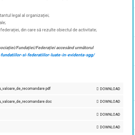
ntul legal al organizației;
ale;
 federației, din care să rezulte obiectul de activitate;
socia
ț
iei/Funda
ț
iei/Federa
ț
iei accesând următorul
-fundatiilor-si-federatiilor-luate-in-evidenta-sgg/
_cu_valoare_de_recomandare.pdf
DOWNLOAD
_cu_valoare_de_recomandare.doc
DOWNLOAD
DOWNLOAD
DOWNLOAD