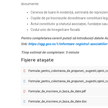
documente:
Cererea de luare în evidență, semnată de reprezenta
Copiile de pe înscrisurile doveditoare constituirii leg
Actul constitutiv și statutul asociației, fundației sau
Codul unic de înregistrare fiscală.
Pentru completarea cererii pute
ț
i să introduce
ț
i datele A
link:
https://sgg.gov.ro/1/informare-registrul-asociatiilor
Timp estimat de completare: 5 minute
Fişiere ataşate
Formular_pentru_colectarea_de_propuneri,_sugestii,opinii
Formular_pentru_colectarea_de_propuneri,_sugestii,opinii
Formular_de_inscriere_in_baza_de_date.pdf
Formular_de_inscriere_in_baza_de_date.doc