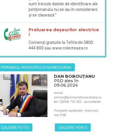
sunt trecute datele de identificare ale
petiționarului nu se iau în considerare
și se clasează.”
Preluarea deșeurilor electrice
!
Comenzi gratuite la TelVerde 0800
444 800 sau www.colecteaza.ro
PRIMARUL MUNICIPIULUI HUNEDOARA
DAN BOBOUȚANU
PSD ales în
09.06.2024
email:
primar@primariahunedoara.ro
tel: (0254) 716 322 - secretariat
Program audiențe: miercuri,
ora 9:00
GALERIE FOTO
GALERIE VIDEO