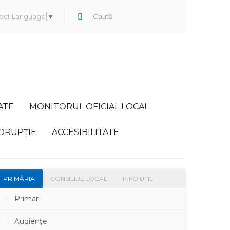
ect Language
▼
ATE
MONITORUL OFICIAL LOCAL
ORUPȚIE
ACCESIBILITATE
PRIMĂRIA
CONSILIUL LOCAL
INFO UTIL
Primar
Audienţe