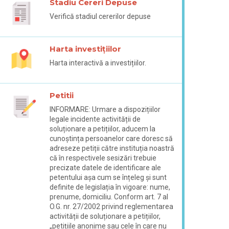
Stadiu Cereri Depuse
Verifică stadiul cererilor depuse
Harta investițiilor
Harta interactivă a investițiilor.
Petitii
INFORMARE: Urmare a dispozițiilor
legale incidente activității de
soluționare a petițiilor, aducem la
cunoștința persoanelor care doresc să
adreseze petiții către instituția noastră
că în respectivele sesizări trebuie
precizate datele de identificare ale
petentului așa cum se înțeleg și sunt
definite de legislația în vigoare: nume,
prenume, domiciliu. Conform art. 7 al
O.G. nr. 27/2002 privind reglementarea
activității de soluționare a petițiilor,
„petițiile anonime sau cele în care nu