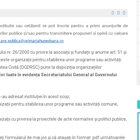
nstituite sau cetățenii se pot înscrie pentru a primi anunțurile de
rilor publice și/sau pentru transmitere propuneri și opinii cu valoare
tare.publica@primariahunedoara.ro
 nr. 26/2000 cu privire la asociații și fundații și anume art. 51 și
ceste organizații pentru stabilirea unor programe sau activități
tea Civilă (DGDRSC) pune la dispoziția organizațiilor
ilor luate
î
n eviden
ț
a Secretariatului General al Guvernului
.
 s-au adresat instituției în acest scop;
izații pentru stabilirea unor programe sau activități comune,
ții cu privirea la proiectele de acte normative și politici publice,
ți formularul de mai jos și să atașați în format .pdf următoarele